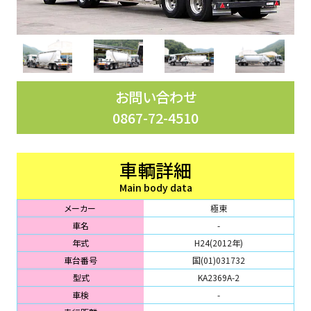
お問い合わせ
0867-72-4510
車輌詳細
Main body data
メーカー
極東
車名
-
年式
H24(2012年)
車台番号
国(01)031732
型式
KA2369A-2
車検
-