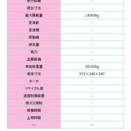
走行距離
-
荷台寸法
-
最大積載量
14300㎏
定員数
-
変速機
-
原動機
-
排気量
-
馬力
-
主要装備
-
車両総重量
20100㎏
車体寸法
975×249×347
ターボ
-
リサイクル券
-
速度制御装置
-
排ガス規制
-
稼働時間
-
上物詳細
-
ー
ー